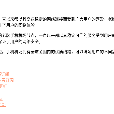
一直以来都以其高速稳定的网络连接而受到广大用户的喜爱。老
升了用户的网络体验。
的老牌手机机场节点，一直以来都以其稳定可靠的服务受到用户
保证了用户的网络安全。
点。手机机场拥有全球范围内的优质线路，可以满足用户的不同
买订阅
场购买订阅
阅更新
新
更新