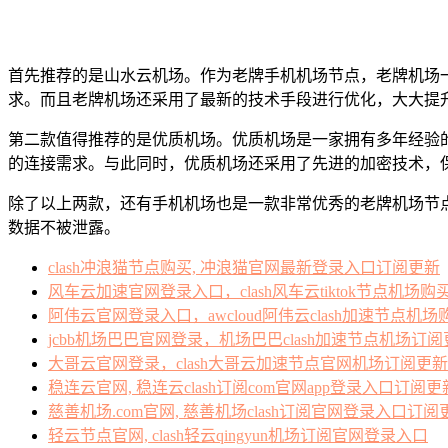
首先推荐的是山水云机场。作为老牌手机机场节点，老牌机场
求。而且老牌机场还采用了最新的技术手段进行优化，大大提
第二款值得推荐的是优质机场。优质机场是一家拥有多年经验
的连接需求。与此同时，优质机场还采用了先进的加密技术，
除了以上两款，还有手机机场也是一款非常优秀的老牌机场节
数据不被泄露。
clash冲浪猫节点购买, 冲浪猫官网最新登录入口订阅更新
风车云加速官网登录入口，clash风车云tiktok节点机场购
阿伟云官网登录入口，awcloud阿伟云clash加速节点机
jcbb机场巴巴官网登录，机场巴巴clash加速节点机场订
大哥云官网登录，clash大哥云加速节点官网机场订阅更新
稳连云官网, 稳连云clash订阅com官网app登录入口订阅更
慈善机场.com官网, 慈善机场clash订阅官网登录入口订阅
轻云节点官网, clash轻云qingyun机场订阅官网登录入口