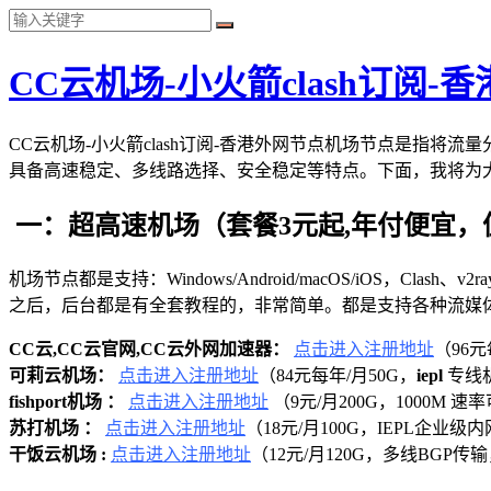
CC云机场-小火箭clash订阅-
CC云机场-小火箭clash订阅-香港外网节点机场节点是指
具备高速稳定、多线路选择、安全稳定等特点。下面，我将为大
一：超高速机场（套餐3元起,年付便宜，
机场节点都是支持：Windows/Android/macOS/iOS，Clash、
之后，后台都是有全套教程的，非常简单。都是支持各种流媒
CC云,CC云官网,CC云外网加速器：
点击进入注册地址
（96元
可莉云机场：
点击进入注册地址
（84元每年/月50G，
iepl
专线机
fishport机场 ：
点击进入注册地址
（9元/月200G，1000M 速
苏打机场 ：
点击进入注册地址
（18元/月100G，IEPL企业级
干饭云机场 :
点击进入注册地址
（12元/月120G，多线BGP传