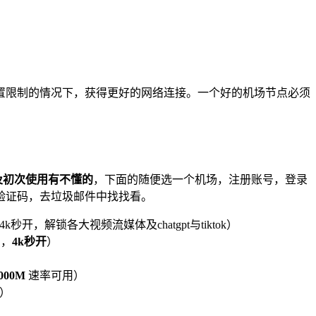
理位置限制的情况下，获得更好的网络连接。一个好的机场节点必须
及初次使用有不懂的
，下面的随便选一个机场，注册账号，登录
验证码，去垃圾邮件中找找看。
秒开，解锁各大视频流媒体及chatgpt与tiktok）
 ，
4k秒开
）
000M
速率可用）
锁）