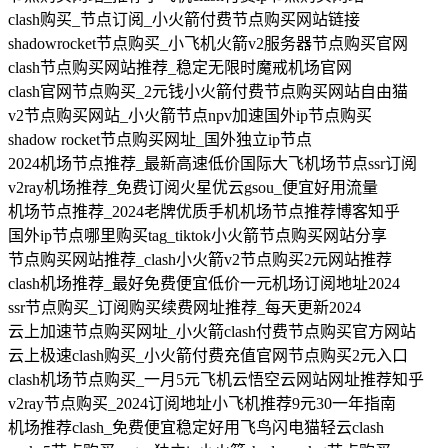
clash购买_节点订阅_小火箭付费节点购买网站链接
shadowrocket节点购买_小飞机火箭v2服务器节点购买官网
clash节点购买网站推荐_稳定无限时魔戒机场官网
clash官网节点购买_2元钱小火箭付费节点购买网站自由猫
v2节点购买网站_小火箭节点npv加速国外ip节点购买
shadow rocket节点购买网址_国外独立ip节点
2024机场节点推荐_最新高速低价国际大飞机场节点ssr订阅
v2ray机场推荐_免费订阅火星优云gsou_便宜好用流量
机场节点推荐_2024老牌优质手机机场节点推荐博客知乎
国外ip节点哪里购买tag_tiktok小火箭节点购买网站分享
节点购买网站推荐_clash小火箭v2节点购买2元网站推荐
clash机场推荐_最好免费便宜低价一元机场订阅地址2024
ssr节点购买_订阅购买续费网址推荐_每天更新2024
云上加速节点购买网址_小火箭clash付费节点购买官方网站
云上极速clash购买_小火箭付费充值官网节点购买2元入口
clash机场节点购买_一月5元飞机云悟空云网站网址推荐知乎
v2ray节点购买_2024订阅地址小飞机推荐9元30一年指南
机场推荐clash_免费便宜稳定好用飞鸟闪电猫轻云clash