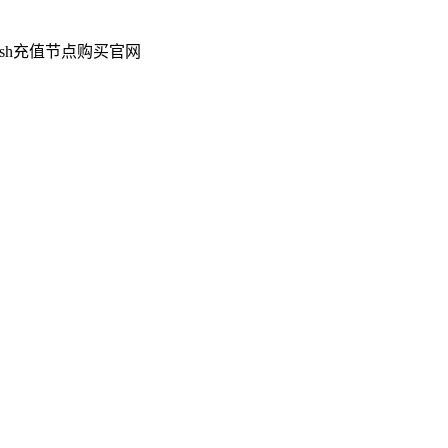
lash充值节点购买官网